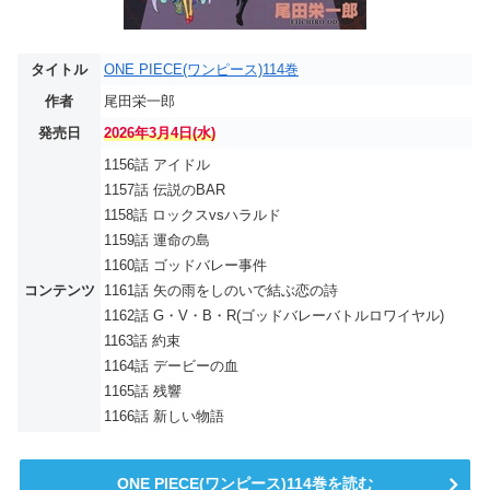
タイトル
ONE PIECE(ワンピース)114巻
作者
尾田栄一郎
発売日
2026年3月4日(水)
1156話 アイドル
1157話 伝説のBAR
1158話 ロックスvsハラルド
1159話 運命の島
1160話 ゴッドバレー事件
コンテンツ
1161話 矢の雨をしのいで結ぶ恋の詩
1162話 G・V・B・R(ゴッドバレーバトルロワイヤル)
1163話 約束
1164話 デービーの血
1165話 残響
1166話 新しい物語
ONE PIECE(ワンピース)114巻を読む