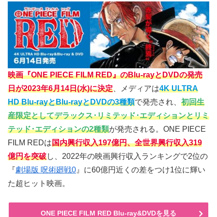
映画『ONE PIECE FILM RED』のBlu-rayとDVDの発売
日が2023年6月14日(水)に決定
、メディアは
4K ULTRA
HD Blu-rayとBlu-rayとDVDの3種類
で発売され、
初回生
産限定としてデラックス･リミテッド･エディションとリミ
テッド･エディションの2種類
が発売される。ONE PIECE
FILM REDは
国内興行収入197億円、全世界興行収入319
億円を突破
し、2022年の映画興行収入ランキングで2位の
『
劇場版 呪術廻戦0
』に60億円近くの差をつけ1位に輝い
た超ヒット映画。
ONE PIECE FILM RED Blu-ray&DVDを見る