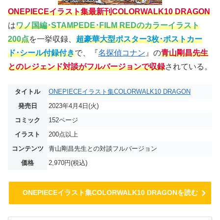
ONEPIECEイラスト集最新刊COLORWALK10 DRAGON
は
ワノ国編･STAMPEDE･FILM REDのカラーイラスト
200点
を一挙収録、
超豪華大型ポスター3枚･ポストカー
ド･シール付録付き
で、『
名探偵コナン
』の
青山剛昌先生
とのレジェンド対談がフルバージョンで収録
されている。
タイトル
ONEPIECEイラスト集COLORWALK10 DRAGON
発売日
2023年4月4日(火)
コミック
152ページ
イラスト
200点以上
コンテンツ
青山剛昌先生との対談フルバージョン
価格
2,970円(税込)
ONEPIECEイラスト集COLORWALK10 DRAGONを読む