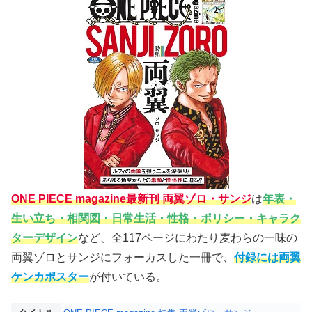
ONE PIECE magazine最新刊 両翼ゾロ・サンジ
は
年表・
生い立ち・相関図・日常生活・性格・ポリシー・キャラク
ターデザイン
など、全117ページにわたり麦わらの一味の
両翼ゾロとサンジにフォーカスした一冊で、
付録には両翼
ケンカポスター
が付いている。