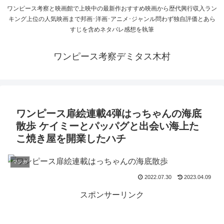
ワンピース考察と映画館で上映中の最新作おすすめ映画から歴代興行収入ラン
キング上位の人気映画まで邦画･洋画･アニメ･ジャンル問わず独自評価とあら
すじを含めネタバレ感想を執筆
ワンピース考察デミタス木村
ワンピース扉絵連載4弾はっちゃんの海底
散歩 ケイミーとパッパグと出会い海上た
こ焼き屋を開業したハチ
マンガ
2022.07.30
2023.04.09
スポンサーリンク