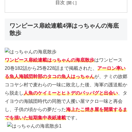
目次
ワンピース扉絵連載4弾はっちゃんの海底
散歩
ワンピース扉絵連載はっちゃんの海底散歩
はワンピース
20巻182話から25巻228話まで掲載された、
アーロン率い
る魚人海賊団幹部のタコの魚人はっちゃん
が、ナミの故郷
ココヤシ村で麦わらの一味に敗北した後、海軍の護送船か
ら脱走し
人魚のケイミーとヒトデのパッパグと出会い
、タ
イヨウの海賊団時代の同胞で人攫い屋マクロ一味と再会
し、子供の頃からの夢だった
海上たこ焼き屋を開業するま
でを描いた短期集中表紙連載
です。