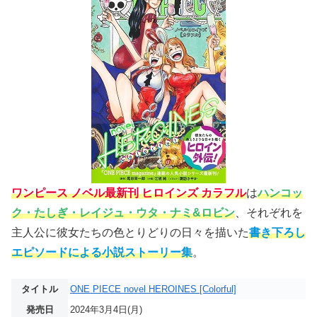
ワンピース ノベル最新刊 ヒロインズ カラフル
は
ハンコッ
ク・たしぎ・レイジュ・ウタ・ナミ&ロビン
、それぞれを
主人公に彼女たちの色とりどりの日々を描いた
書き下ろし
エピソードによる小説ストーリー集
。
タイトル
ONE PIECE novel HEROINES [Colorful]
発売日
2024年3月4日(月)