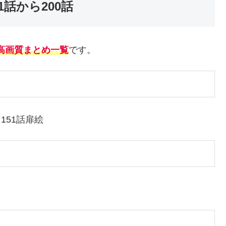
話から200話
ー高画質まとめ一覧
です。