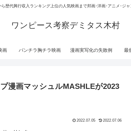
ら歴代興行収入ランキング上位の人気映画まで邦画･洋画･アニメ･ジ
ワンピース考察デミタス木村
映画
パンチラ胸チラ映画
漫画実写化の失敗例
最
漫画マッシュルMASHLEが2023
2022.07.05
2022.07.06