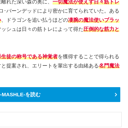
里離れた深い森の奥に、
一切魔法が使えず日々筋トレ
ロ･バーンデッドにより密かに育てられていた。ある
い
、ドラゴンを追い払うほどの
凄腕の魔法使いブラッ
マッシュは日々の筋トレによって得た
圧倒的な筋力と
秀生徒の称号である神覚者
を獲得することで得られる
すと提案され、エリートを輩出する由緒ある
名門魔法
。
MASHLE-を読む