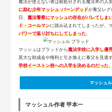
魔法が使えない者は殺処分される魔法界の人
に励む少年マッシュ･バーンデッド
が養父レグ
日、
魔法警察にマッシュの存在がバレてしま
ド・コールマン
に踏み込まれてしまったが、
パワーで返り討ちにしてしまった
。
マッシュはブラッドから
魔法学校に入学し優
莫大な助成金や権利と引き換えに養父を見逃
学校イーストン校への入学を決めるのだった
マッシュル-
マッシュル作者 甲本一