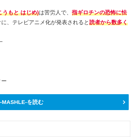
こうもと はじめ)
は苦労人で、
指ギロチンの恐怖に怯
けに、テレビアニメ化が発表されると
読者から数多く
MASHLE-を読む