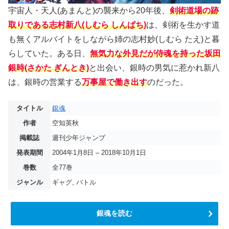
宇宙人・天人(あまんと)の襲来から20年後、
剣術道場の跡
取りである志村新八(しむら しんぱち)
は、剣術を生かす道
も無くアルバイトをしながら姉の志村妙(しむら たえ)と暮
らしていた。ある日、
無気力な外見だが侍魂を持った坂田
銀時(さかた ぎんとき)
と出会い、銀時の男気に惹かれ新八
は、銀時の営業する
万事屋で働き出す
のだった。
タイトル
銀魂
作者
空知英秋
掲載誌
週刊少年ジャンプ
発表期間
2004年1月8日 – 2018年10月1日
巻数
全77巻
ジャンル
ギャグ, バトル
銀魂を読む