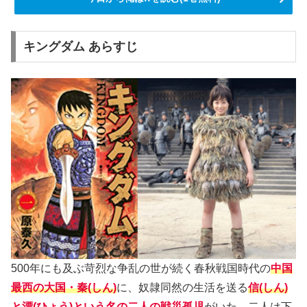
キングダム あらすじ
500年にも及ぶ苛烈な争乱の世が続く春秋戦国時代の
中国
最西の大国・秦(しん)
に、奴隷同然の生活を送る
信(しん)
と漂(ひょう)という名の二人の戦災孤児
がいた。二人は下