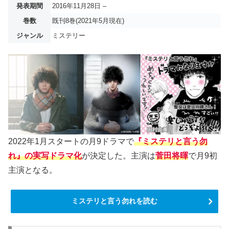
発表期間
2016年11月28日 –
巻数
既刊8巻(2021年5月現在)
ジャンル
ミステリー
2022年1月スタートの月9ドラマで
『ミステリと言う勿
れ』の実写ドラマ化
が決定した。主演は
菅田将暉
で月9初
主演となる。
ミステリと言う勿れを読む