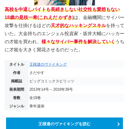
高校を中退しバイトも長続きしない社交性も愛想もない
18歳の是枝一希(これえだ かずき)
は、金融機関にサイバー
攻撃を仕掛けるほどの
天才的なハッキングスキル
を持って
いた。大金持ちのエンジェル投資家・坂井大輔にハッカー
の才能を買われ、
様々なサイバー事件を解決していく
うち
に才能を大きく開花させるのだった。
タイトル
王様達のヴァイキング
作者
さだやす
掲載誌
ビッグコミックスピリッツ
発表期間
2013年14号 – 2019年39号
巻数
全19巻
ジャンル
青年漫画
王様達のヴァイキングを読む