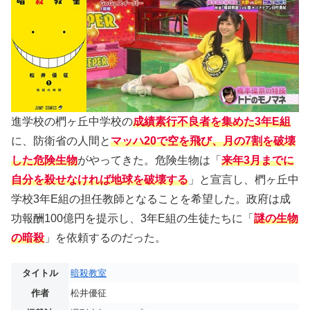
進学校の椚ヶ丘中学校の
成績素行不良者を集めた3年E組
に、防衛省の人間と
マッハ20で空を飛び、月の7割を破壊
した危険生物
がやってきた。危険生物は「
来年3月までに
自分を殺せなければ地球を破壊する
」と宣言し、椚ヶ丘中
学校3年E組の担任教師となることを希望した。政府は成
功報酬100億円を提示し、3年E組の生徒たちに「
謎の生物
の暗殺
」を依頼するのだった。
タイトル
暗殺教室
作者
松井優征