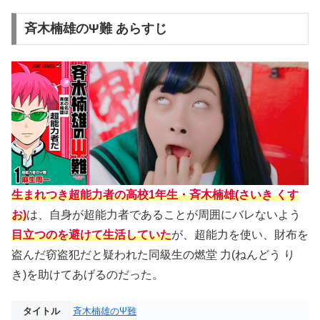
斉木楠雄のΨ難 あらすじ
生まれつき超能力者の高校1年生・斉木楠雄(さいき くす
お)
は、自身が超能力者であることが周囲にバレないよう
目立つのを避けて生活していた
が、超能力を使い、財布を
盗んだ窃盗犯だと疑われた同級生の燃堂 力(ねんどう り
き)を助けてあげるのだった。
タイトル
斉木楠雄のΨ難