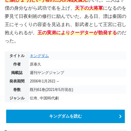
僕の身分ながら武功で名を上げ、
天下の大将軍
になるのを
夢見て日夜剣術の修行に励んでいた。ある日、漂は秦国の
王にそっくりの容姿を見込まれ、影武者として王宮に召し
抱えられるが、
王の実弟によりクーデターが勃発する
のだ
った。
タイトル
キングダム
作者
原泰久
掲載誌
週刊ヤングジャンプ
発表期間
2006年1月26日 –
巻数
既刊61巻(2021年5月現在)
ジャンル
伝奇, 中国時代劇
キングダムを読む