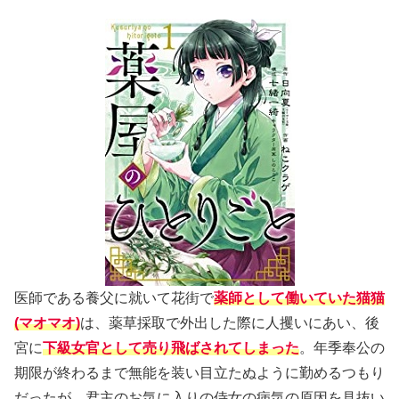
医師である養父に就いて花街で
薬師として働いていた猫猫
(マオマオ)
は、薬草採取で外出した際に人攫いにあい、後
宮に
下級女官として売り飛ばされてしまった
。年季奉公の
期限が終わるまで無能を装い目立たぬように勤めるつもり
だったが、君主のお気に入りの侍女の病気の原因を見抜い