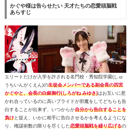
かぐや様は告らせたい 天才たちの恋愛頭脳戦
あらすじ
エリートだけが入学を許される名門校・秀知院学園(しゅ
うちいんがくえん)の
生徒会メンバーである副会長の四宮
かぐやと、会長の白銀御行(しろがね みゆき)
はお互いに惹
かれ合っているのに高いプライドが邪魔をしてどちらも告
白することが出来ず、いつからか
自分から告白することを
負け
と捉え、いかに相手に告白させるかを考えるようにな
り、権謀術数の限りを尽くした
恋愛頭脳戦を繰り広げる
の