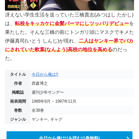
冴えない学生生活を送っていた三橋貴志(みつはし たかし)
は、
転校をキッカケに金髪パーマにしツッパリデビュー
を
果たした。そんな三橋の前にトンガリ頭にマスクでキメた
伊藤真司(いとう しんじ)が現れ、
二人はヤンキー界でバカ
にされていた軟葉(なんよう)高校の地位を高める
のだっ
た。
タイトル
今日から俺は!!
作者
西森博之
掲載誌
週刊少年サンデー
発表期間
1988年9月 – 1997年11月
巻数
全38巻
ジャンル
ヤンキー, ギャグ
今日から俺は!!を読む(1巻無料)