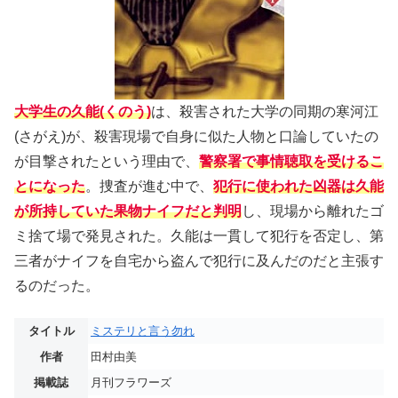
大学生の久能(くのう)
は、殺害された大学の同期の寒河江
(さがえ)が、殺害現場で自身に似た人物と口論していたの
が目撃されたという理由で、
警察署で事情聴取を受けるこ
とになった
。捜査が進む中で、
犯行に使われた凶器は久能
が所持していた果物ナイフだと判明
し、現場から離れたゴ
ミ捨て場で発見された。久能は一貫して犯行を否定し、第
三者がナイフを自宅から盗んで犯行に及んだのだと主張す
るのだった。
タイトル
ミステリと言う勿れ
作者
田村由美
掲載誌
月刊フラワーズ