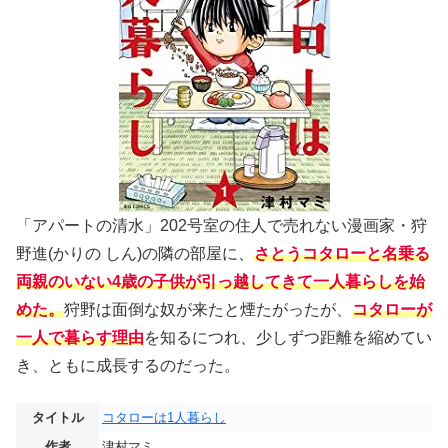
「アパートの清水」202号室の住人で売れない漫画家・狩
野進(かりの しん)の隣の部屋に、
さとうコタローと名乗る
両親のいない4歳の子供が引っ越してきて一人暮らしを始
めた。
狩野は面倒な奴が来たと煙たがったが、
コタローが
一人で暮らす理由
を知るにつれ、少しずつ距離を縮めてい
き、ともに成長するのだった。
タイトル
コタローは1人暮らし
作者
津村マミ