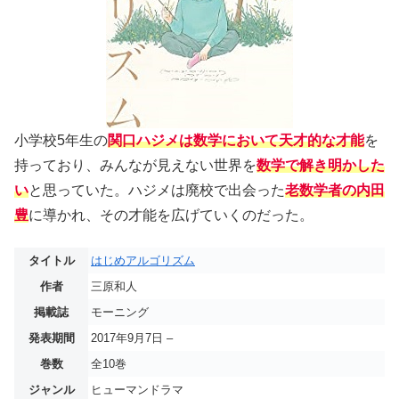
小学校5年生の
関口ハジメは数学において天才的な才能
を
持っており、みんなが見えない世界を
数学で解き明かした
い
と思っていた。ハジメは廃校で出会った
老数学者の内田
豊
に導かれ、その才能を広げていくのだった。
タイトル
はじめアルゴリズム
作者
三原和人
掲載誌
モーニング
発表期間
2017年9月7日 –
巻数
全10巻
ジャンル
ヒューマンドラマ