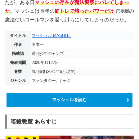
たが、ある日
マッシュの存在が魔法警察にバレてしまっ
た
。マッシュは長年の
筋トレで培ったパワーだけ
で凄腕の
魔法使いコールマンを返り討ちにしてしまうのだった。
タイトル
マッシュル-MASHLE-
作者
甲本一
掲載誌
週刊少年ジャンプ
発表期間
2020年1月27日 –
巻数
既刊6巻(2021年5月現在)
ジャンル
ファンタジー, ギャグ
マッシュルを読む
暗殺教室 あらすじ