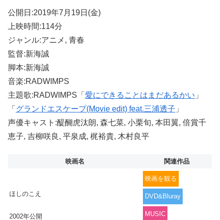
公開日:2019年7月19日(金)
上映時間:114分
ジャンル:アニメ, 青春
監督:新海誠
脚本:新海誠
音楽:RADWIMPS
主題歌:RADWIMPS「
愛にできることはまだあるかい
」
「
グランドエスケープ(Movie edit) feat.三浦透子
」
声優キャスト:醍醐虎汰朗, 森七菜, 小栗旬, 本田翼, 倍賞千
恵子, 吉柳咲良, 平泉成, 梶裕貴, 木村良平
映画名
関連作品
映画を観る
ほしのこえ
DVD&Bluray
MUSIC
2002年公開