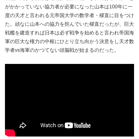
がかかっていない協力者が必要になった山本は100年に一
度の天才と言われる元帝国大学の数学者・櫂直に目をつけ
た。頑なに山本への協力を拒んでいた櫂直だったが、巨大
戦艦を建造すれば日本は必ず戦争を始めると言われ帝国海
軍の巨大な権力の中枢にひとり立ち向かう決意をし天才数
学者vs海軍のかつてない頭脳戦が始まるのだった。