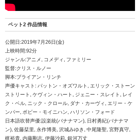
ペット2 作品情報
公開日:2019年7月26日(金)
上映時間:92分
ジャンル:アニメ, コメディ, ファミリー
監督:クリス・ルノー
脚本:ブライアン・リンチ
声優キャスト: パットン・オズワルト, エリック・ストーン
ストリート, ケヴィン・ハート, ジェニー・スレイト, レイ
ク・ベル, ニック・クロール, ダナ・カーヴィ, エリー・ケ
ンパー, ボビー・モイニハン, ハリソン・フォード
日本語吹替声優:設楽統(バナナマン), 日村勇紀(バナナマ
ン), 佐藤栞里, 永作博美, 沢城みゆき, 中尾隆聖, 宮野真守,
梶裕貴, 内藤剛志, 伊藤沙莉, 銀河万丈