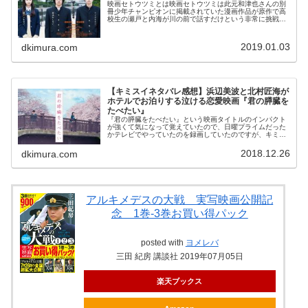
映画セトウツミとは映画セトウツミは此元和津也さんの別
冊少年チャンピオンに掲載されていた漫画作品が原作で高
校生の瀬戸と内海が川の前で話すだけという非常に挑戦的
な映画です。サッカー部をやめて暇になって川にいる瀬戸
小吉(せと しょうきち)役を仮面...
2019.01.03
dkimura.com
【キミスイネタバレ感想】浜辺美波と北村匠海が
ホテルでお泊りする泣ける恋愛映画『君の膵臓を
たべたい』
『君の膵臓をたべたい』という映画タイトルのインパクト
が強くて気になって覚えていたので、日曜プライムだった
かテレビでやっていたのを録画していたのですが、キミス
イのポスターは見たことがあって高校生の男女が写ってい
たのできっとベタな10代の恋愛映...
2018.12.26
dkimura.com
アルキメデスの大戦 実写映画公開記
念 1巻-3巻お買い得パック
posted with
ヨメレバ
三田 紀房 講談社 2019年07月05日
楽天ブックス