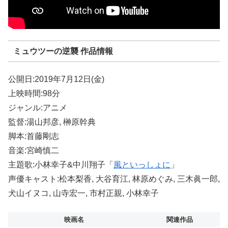
ミュウツーの逆襲 作品情報
公開日:2019年7月12日(金)
上映時間:98分
ジャンル:アニメ
監督:湯山邦彦, 榊原幹典
脚本:首藤剛志
音楽:宮崎慎二
主題歌:小林幸子&中川翔子「
風といっしょに
」
声優キャスト:松本梨香, 大谷育江, 林原めぐみ, 三木眞一郎,
犬山イヌコ, 山寺宏一, 市村正親, 小林幸子
映画名
関連作品