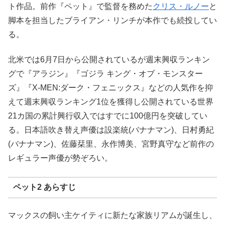
ト作品。前作『ペット』で監督を務めた
クリス・ルノー
と
脚本を担当したブライアン・リンチが本作でも続投してい
る。
北米では6月7日から公開されているが週末興収ランキン
グで『アラジン』『ゴジラ キング・オブ・モンスター
ズ』『X-MEN:ダーク・フェニックス』などの人気作を抑
えて週末興収ランキング1位を獲得し公開されている世界
21カ国の累計興行収入ではすでに100億円を突破してい
る。日本語吹き替え声優は設楽統(バナナマン)、日村勇紀
(バナナマン)、佐藤栞里、永作博美、宮野真守など前作の
レギュラー声優が勢ぞろい。
ペット2 あらすじ
マックスの飼い主ケイティに新たな家族リアムが誕生し、