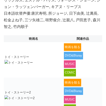
リックルズ, エステル・ハリス, ウォーレス・ショーン, ジ
ョン・ラッツェンバーガー, キアヌ・リーブス
日本語吹替声優:唐沢寿明, 所ジョージ, 日下由美, 辻萬長,
松金よね子, 三ツ矢雄二, 咲野俊介, 辻親八, 戸田恵子, 森川
智之, 竹内順子
映画名
関連作品
映画を観る
DVD&Bluray
トイ・ストーリー
MUSIC
COMIC
映画を観る
DVD&Bluray
トイ・ストーリー2
MUSIC