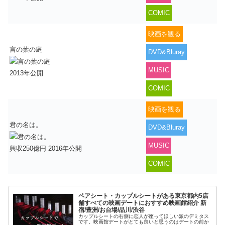
COMIC
映画を観る
言の葉の庭
DVD&Bluray
MUSIC
2013年公開
COMIC
映画を観る
君の名は。
DVD&Bluray
MUSIC
興収250億円 2016年公開
COMIC
ペアシート・カップルシートがある東京都内5店
舗すべての映画デートにおすすめ映画館紹介 新
宿/豊洲/お台場/品川/渋谷
カップルシートの右側に恋人が座ってほしい派のデミタス
です。映画館デートがとても良いと思うのはデートの前か