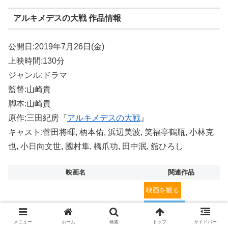
アルキメデスの大戦 作品情報
公開日:2019年7月26日(金)
上映時間:130分
ジャンル:ドラマ
監督:山崎貴
脚本:山崎貴
原作:三田紀房『
アルキメデスの大戦
』
キャスト:菅田将暉, 柄本佑, 浜辺美波, 笑福亭鶴瓶, 小林克
也, 小日向文世, 國村隼, 橋爪功, 田中泯, 舘ひろし
映画名
関連作品
映画を観る
生きてるだけで、愛。
DVD&Bluray
メニュー
ホーム
検索
トップ
サイドバー
MUSIC