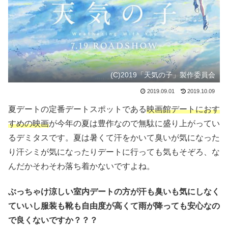
(C)2019「天気の子」製作委員会
2019.09.01
2019.10.09
夏デートの定番デートスポットである
映画館デートにおす
すめの映画
が今年の夏は豊作なので無駄に盛り上がってい
るデミタスです。夏は暑くて汗をかいて臭いが気になった
り汗シミが気になったりデートに行っても気もそぞろ、な
んだかそわそわ落ち着かないですよね。
ぶっちゃけ涼しい室内デートの方が汗も臭いも気にしなく
ていいし服装も靴も自由度が高くて雨が降っても安心なの
で良くないですか？？？