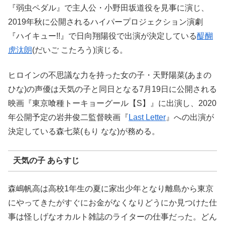
『弱虫ペダル』で主人公・小野田坂道役を見事に演じ、
2019年秋に公開されるハイパープロジェクション演劇
『ハイキュー!!』で日向翔陽役で出演が決定している
醍醐
虎汰朗
(だいご こたろう)演じる。
ヒロインの不思議な力を持った女の子・天野陽菜(あまの
ひな)の声優は天気の子と同日となる7月19日に公開される
映画『東京喰種トーキョーグール【S】』に出演し、2020
年公開予定の岩井俊二監督映画『
Last Letter
』への出演が
決定している森七菜(もり なな)が務める。
天気の子 あらすじ
森嶋帆高は高校1年生の夏に家出少年となり離島から東京
にやってきたがすぐにお金がなくなりどうにか見つけた仕
事は怪しげなオカルト雑誌のライターの仕事だった。どん