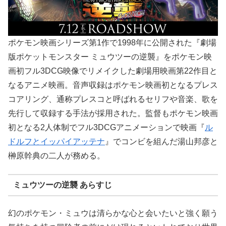
ポケモン映画シリーズ第1作で1998年に公開された『劇場
版ポケットモンスター ミュウツーの逆襲』をポケモン映
画初フル3DCG映像でリメイクした劇場用映画第22作目と
なるアニメ映画。音声収録はポケモン映画初となるプレス
コアリング、通称プレスコと呼ばれるセリフや音楽、歌を
先行して収録する手法が採用された。監督もポケモン映画
初となる2人体制でフル3DCGアニメーションで映画『
ル
ドルフとイッパイアッテナ
』でコンビを組んだ湯山邦彦と
榊原幹典の二人が務める。
ミュウツーの逆襲 あらすじ
幻のポケモン・ミュウは清らかな心と会いたいと強く願う