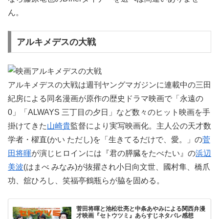
ん。
アルキメデスの大戦
アルキメデスの大戦は週刊ヤングマガジンに連載中の三田
紀房による同名漫画が原作の歴史ドラマ映画で「永遠の
0」「ALWAYS 三丁目の夕日」など数々のヒット映画を手
掛けてきた
山崎貴
監督により実写映画化。主人公の天才数
学者・櫂直(かい ただし)を「生きてるだけで、愛。」の
菅
田将暉
が演じヒロインには『君の膵臓をたべたい』の
浜辺
美波
(はまべ みなみ)が抜擢され小日向文世、國村隼、橋爪
功、舘ひろし、笑福亭鶴瓶らが脇を固める。
菅田将暉と池松壮亮と中条あやみによる関西弁漫
才映画『セトウツミ』あらすじネタバレ感想