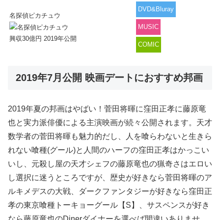
DVD&Bluray
名探偵ピカチュウ
MUSIC
興収30億円 2019年公開
COMIC
2019年7月公開 映画デートにおすすめ邦画
2019年夏の邦画はやばい！菅田将暉に窪田正孝に藤原竜
也と実力派俳優による主演映画が続々公開されます。天才
数学者の菅田将暉も魅力的だし、人を喰らわないと生きら
れない喰種(グール)と人間のハーフの窪田正孝はかっこい
いし、元殺し屋の天才シェフの藤原竜也の猟奇さはエロい
し選択に迷うところですが、歴史が好きなら菅田将暉のア
ルキメデスの大戦、ダークファンタジーが好きなら窪田正
孝の東京喰種トーキョーグール【S】、サスペンスが好き
なら藤原竜也のDinerダイナーを選べば間違いありませ