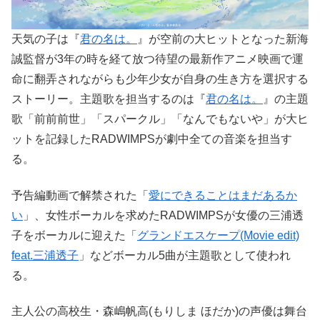
天気の子は『
君の名は。
』が空前の大ヒットとなった新海
誠監督が3年の時を経て放つ待望の最新作アニメ映画で運
命に翻弄されながらも少年少女が自身の生き方を選択する
ストーリー。主題歌を担当するのは『
君の名は。
』の主題
歌「前前前世」「スパークル」「なんでもないや」が大ヒ
ットを記録したRADWIMPSが劇中全ての音楽を担当す
る。
予告編動画で解禁された「
愛にできることはまだあるか
い
」、女性ボーカルを求めたRADWIMPSが女優の三浦透
子をボーカルに迎えた「
グランドエスケープ(Movie edit)
feat.三浦透子
」などボーカル5曲が主題歌として使われ
る。
主人公の高校生・森嶋帆高(もりしま ほだか)の声優は舞台