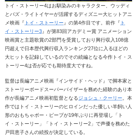
トイ・ストーリー4はお馴染みのキャラクター、ウッディ
とバズ・ライトイヤーが活躍するディズニー大ヒットアニ
メ映画『
トイ・ストーリー
』の第4作目です。前作『
ト
イ・ストーリー3
』が第83回アカデミー賞 アニメーション
映画賞と主題歌賞の2部門を受賞しており興行収入108億
円超えで日本歴代興行収入ランキング27位に入るほどの
大ヒットを記録しているのでその続編となる今作トイ・ス
トーリー4は否が応でも期待度大ですね。
監督は長編アニメ映画『インサイド・ヘッド』で脚本家と
ストーリーボードスーパーバイザーを務めた経験のあり本
作が長編アニメ映画初監督となる
ジョシュ・クーリー
。本
作ではトイ・ストーリーのヒロインだった優しい羊飼い人
形のおもちゃボー・ピープが19年ぶりに再登場し「ト
イ・ストーリー」「トイ・ストーリー2」で声優を務めた
戸田恵子さんの続投が決定している。