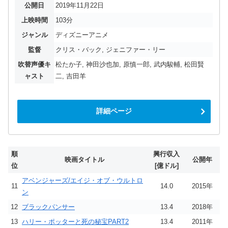
公開日
2019年11月22日
上映時間
103分
ジャンル
ディズニーアニメ
監督
クリス・バック, ジェニファー・リー
吹替声優キ
松たか子, 神田沙也加, 原慎一郎, 武内駿輔, 松田賢
ャスト
二, 吉田羊
詳細ページ
順
興行収入
映画タイトル
公開年
位
[億ドル]
アベンジャーズ/エイジ・オブ・ウルトロ
11
14.0
2015年
ン
12
ブラックパンサー
13.4
2018年
13
ハリー・ポッターと死の秘宝PART2
13.4
2011年