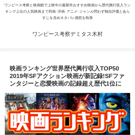
ワンピース考察と映画館で上映中の最新作おすすめ映画から歴代興行収入ラン
キング上位の人気映画まで邦画･洋画･アニメ･ジャンル問わず独自評価とあら
すじを含めネタバレ感想を執筆
ワンピース考察デミタス木村
映画ランキング世界歴代興行収入TOP50
2019年SFアクション映画が新記録!SFファ
ンタジーと恋愛映画の記録超え歴代1位に
ランキング