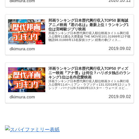
2020.10.12
dkimura.com
邦画ランキング日本歴代興行収入TOP50 新海誠
アニメ映画『君の名は』最新上位！ランキング1
位は宮崎駿ジブリ映画
邦画ランキング日本歴代興行収入順位映画タイトル興行収
入公開年11踊る大捜査線 THE MOVIE101.01998年12子猫
物語98.01986年13名探偵コナン 紺青の拳(フィス
ト)93.72019年14劇場版コード・ブルー ドクターヘリ...
2019.09.02
dkimura.com
洋画ランキング日本歴代興行収入TOP50 ディズ
ニー映画『アナ雪』は何位？ハリポタ独占のラン
キング1位は名作恋愛映画
洋画ランキング日本歴代興行収入順位映画タイトル興行収
入公開年11ボヘミアン・ラプソディ131.02018年12ジュラ
シック・パーク128.51993年13スター・ウォーズ エピソ
ード1 ファントム・メナス127.01999年14美女と野獣1...
2019.09.02
dkimura.com