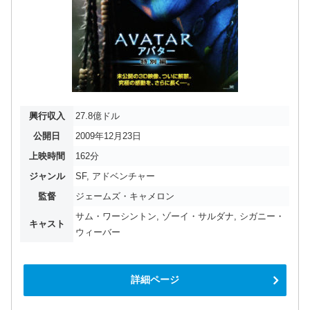
興行収入
27.8億ドル
公開日
2009年12月23日
上映時間
162分
ジャンル
SF, アドベンチャー
監督
ジェームズ・キャメロン
サム・ワーシントン, ゾーイ・サルダナ, シガニー・
キャスト
ウィーバー
詳細ページ