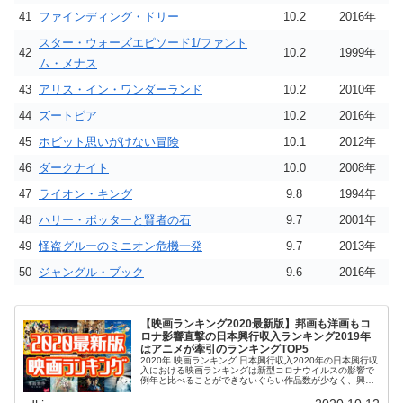
41
ファインディング・ドリー
10.2
2016年
スター・ウォーズエピソード1/ファント
42
10.2
1999年
ム・メナス
43
アリス・イン・ワンダーランド
10.2
2010年
44
ズートピア
10.2
2016年
45
ホビット思いがけない冒険
10.1
2012年
46
ダークナイト
10.0
2008年
47
ライオン・キング
9.8
1994年
48
ハリー・ポッターと賢者の石
9.7
2001年
49
怪盗グルーのミニオン危機一発
9.7
2013年
50
ジャングル・ブック
9.6
2016年
【映画ランキング2020最新版】邦画も洋画もコ
ロナ影響直撃の日本興行収入ランキング2019年
はアニメが牽引のランキングTOP5
2020年 映画ランキング 日本興行収入2020年の日本興行収
入における映画ランキングは新型コロナウイルスの影響で
例年と比べることができないぐらい作品数が少なく、興行
収入も落ち込んでいます。2020年3月に新型コロナがパン
デミック(世界的流...