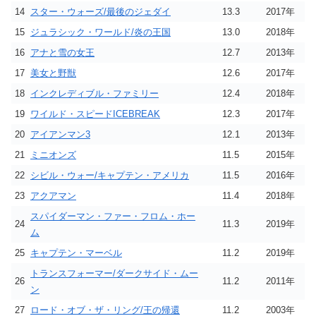
14
スター・ウォーズ/最後のジェダイ
13.3
2017年
15
ジュラシック・ワールド/炎の王国
13.0
2018年
16
アナと雪の女王
12.7
2013年
17
美女と野獣
12.6
2017年
18
インクレディブル・ファミリー
12.4
2018年
19
ワイルド・スピードICEBREAK
12.3
2017年
20
アイアンマン3
12.1
2013年
21
ミニオンズ
11.5
2015年
22
シビル・ウォー/キャプテン・アメリカ
11.5
2016年
23
アクアマン
11.4
2018年
スパイダーマン・ファー・フロム・ホー
24
11.3
2019年
ム
25
キャプテン・マーベル
11.2
2019年
トランスフォーマー/ダークサイド・ムー
26
11.2
2011年
ン
27
ロード・オブ・ザ・リング/王の帰還
11.2
2003年