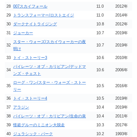
28
007スカイフォール
11.0
2012年
29
トランスフォーマー/ロストエイジ
11.0
2014年
30
ダークナイトライジング
10.8
2012年
31
ジョーカー
10.7
2019年
スター・ウォーズ/スカイウォーカーの夜
32
10.7
2019年
明け
33
トイ・ストーリー3
10.6
2010年
パイレーツ・オブ・カリビアン/デッドマ
34
10.6
2006年
ンズ・チェスト
ローグ・ワン/スター・ウォーズ・ストー
35
10.5
2016年
リー
36
トイ・ストーリー4
10.5
2019年
37
アラジン
10.4
2019年
38
パイレーツ・オブ・カリビアン/生命の泉
10.4
2011年
39
怪盗グルーのミニオン大脱走
10.3
2017年
40
ジュラシック・パーク
10.2
1993年