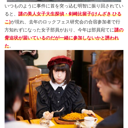
いつものように事件に首を突っ込む明智に振り回されてい
ると、
謎の美人女子大生探偵・剣崎比留子(けんざき ひる
こ)
が現れ、去年のロックフェス研究会の合宿参加者で行
方知れずになった女子部員がおり、今年は部員宛てに
謎の
脅迫状が届いているのだが一緒に参加しないかと誘われ
た
。