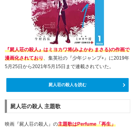
『屍人荘の殺人』はミヨカワ将(みよかわ まさる)の作画で
漫画化されており
、集英社の『少年ジャンプ+』に2019年
5月25日から2021年5月15日まで連載されていた。
屍人荘の殺人を読む
屍人荘の殺人 主題歌
映画『屍人荘の殺人』の
主題歌はPerfume「再生」