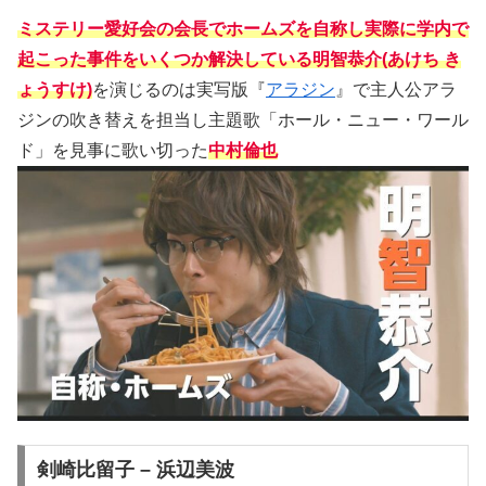
ミステリー愛好会の会長でホームズを自称し実際に学内で
起こった事件をいくつか解決している明智恭介(あけち き
ょうすけ)
を演じるのは実写版『
アラジン
』で主人公アラ
ジンの吹き替えを担当し主題歌「ホール・ニュー・ワール
ド」を見事に歌い切った
中村倫也
剣崎比留子 – 浜辺美波