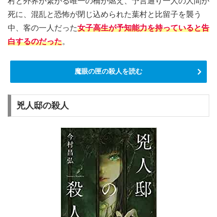
村と外界が繋がる唯一の橋が燃え、予言通り一人の人間が
死に、混乱と恐怖が閉じ込められた葉村と比留子を襲う
中、客の一人だった
女子高生が予知能力を持っていると告
白するのだった
。
魔眼の匣の殺人を読む
兇人邸の殺人