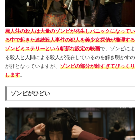
屍人荘の殺人は大量のゾンビが発生しパニックになってい
る中で起きた連続殺人事件の犯人を美少女探偵が推理する
ゾンビミステリーという斬新な設定の映画
で、ゾンビによ
る殺人と人間による殺人が混在しているのを解き明かすの
が肝となっていますが、
ゾンビの部分が雑すぎてびっくり
します
。
ゾンビがひどい