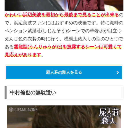
かわいい浜辺美波を最初から最後まで見ることが出来る
の
で、浜辺美波ファンにはおすすめの映画です。特に湖畔の
ペンション紫湛荘(しじんそう)シーンでの華奢さが目立つ
えんじ色の衣装の時に行う、横綱土俵入りの型のひとつで
ある
雲龍型(うんりゅうがた)を披露するシーンは可愛くて
見応えがあります
。
屍人荘の殺人を見る
中村倫也の無駄遣い