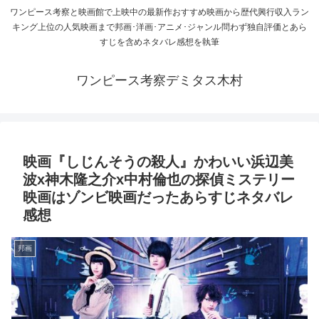
ワンピース考察と映画館で上映中の最新作おすすめ映画から歴代興行収入ラン
キング上位の人気映画まで邦画･洋画･アニメ･ジャンル問わず独自評価とあら
すじを含めネタバレ感想を執筆
ワンピース考察デミタス木村
映画『しじんそうの殺人』かわいい浜辺美
波x神木隆之介x中村倫也の探偵ミステリー
映画はゾンビ映画だったあらすじネタバレ
感想
邦画