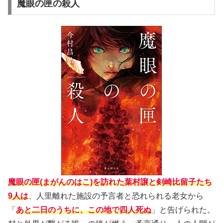
魔眼の匣の殺人
魔眼の匣(まがんのはこ)を訪れた葉村譲と剣崎比留子たち
9人は
、人里離れた施設の予言者と恐れられる老女から
「
あと二日のうちに、この地で四人死ぬ
」と告げられた。