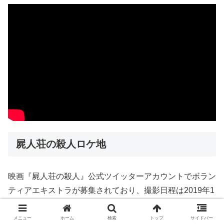
屍人荘の殺人ロケ地
映画『屍人荘の殺人』公式ツイッターアカウントでボラン
ティアエキストラが募集されており、撮影日程は2019年1
月初旬頃～2月末頃で
ロケ地は東京都・千葉県・静岡県・
神奈川県茅ヶ崎市を中心に関東近郊での撮影予定
とのこ
メニュー
ホーム
検索
トップ
サイドバー