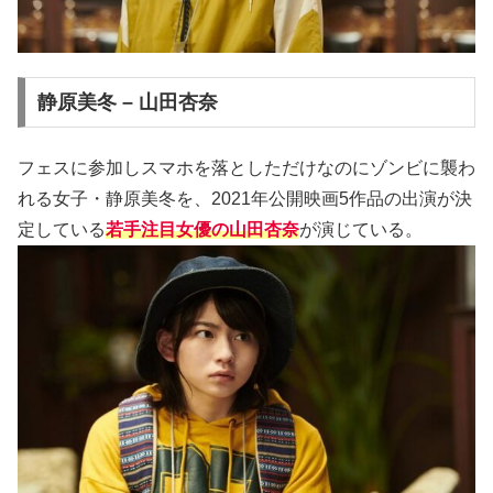
静原美冬 – 山田杏奈
フェスに参加しスマホを落としただけなのにゾンビに襲わ
れる女子・静原美冬を、2021年公開映画5作品の出演が決
定している
若手注目女優の山田杏奈
が演じている。