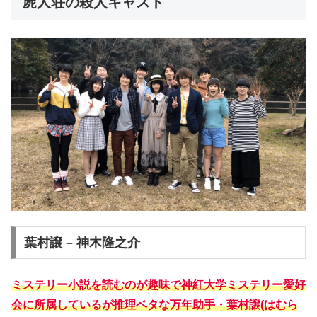
屍人荘の殺人キャスト
葉村譲 – 神木隆之介
ミステリー小説を読むのが趣味で神紅大学ミステリー愛好
会に所属しているが推理ベタな万年助手・葉村譲(はむら