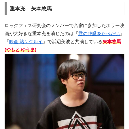
重本充 – 矢本悠馬
ロックフェス研究会のメンバーで合宿に参加したホラー映
画が大好きな重本充を演じたのは「
君の膵臓をたべたい
」
「
映画 賭ケグルイ
」で浜辺美波と共演している
矢本悠馬
(やもと ゆうま)