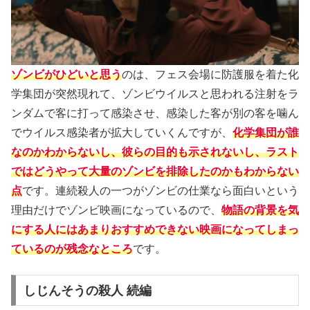
ゾンビがひどいと思う
のは、フェス会場に防護服を着た化
学集団が突然現れて、ゾンビウイルスと思われる注射をラ
ンダムで客に打って感染させ、感染した客が別の客を噛ん
でウイルス感染者が拡大していくんですが、
化学集団が誰
なのかわからないし、彼らの目的も示されないし、ラスト
ではどうやって大量のゾンビを排除したのかもわからない
点
です。連続殺人の一つがゾンビの仕業なら面白いという
理由だけでゾンビ映画になっているので、
物語の背景を気
にする人にはあまりおすすめできない映画になってしまっ
ているのが残念なところ
です。
しじんそうの殺人 続編