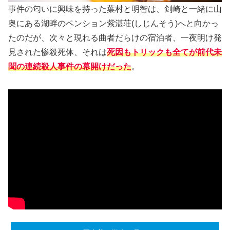
事件の匂いに興味を持った葉村と明智は、剣崎と一緒に山
奥にある湖畔のペンション紫湛荘(しじんそう)へと向かっ
たのだが、次々と現れる曲者だらけの宿泊者、一夜明け発
見された惨殺死体、それは
死因もトリックも全てが前代未
聞の連続殺人事件の幕開けだった
。