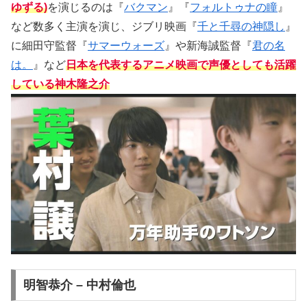
ゆずる)
を演じるのは『
バクマン
』『
フォルトゥナの瞳
』
など数多く主演を演じ、ジブリ映画『
千と千尋の神隠し
』
に細田守監督『
サマーウォーズ
』や新海誠監督『
君の名
は。
』など
日本を代表するアニメ映画で声優としても活躍
している神木隆之介
明智恭介 – 中村倫也