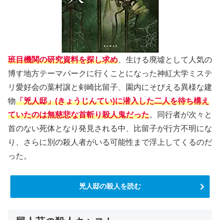
班目機関の研究資料を探し求め
、生ける廃墟として人気の
博す地方テーマパークに行くことになった神紅大学ミステ
リ愛好会の葉村譲と剣崎比留子、園内にそびえる異様な建
物
「兇人邸」(きょうじんてい)に潜入した二人を待ち構え
ていたのは無慈悲な首斬り殺人鬼だった
。同行者が次々と
首のない死体となり発見される中、比留子が行方不明にな
り、さらに別の殺人者がいる可能性まで浮上してくるのだ
った。
兇人邸の殺人を読む