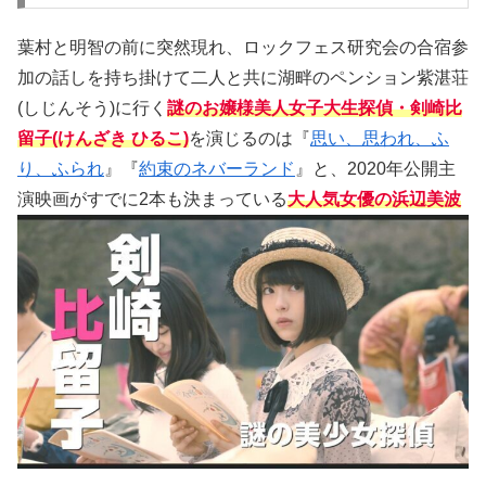
葉村と明智の前に突然現れ、ロックフェス研究会の合宿参
加の話しを持ち掛けて二人と共に湖畔のペンション紫湛荘
(しじんそう)に行く
謎のお嬢様美人女子大生探偵・剣崎比
留子(けんざき ひるこ)
を演じるのは『
思い、思われ、ふ
り、ふられ
』『
約束のネバーランド
』と、2020年公開主
演映画がすでに2本も決まっている
大人気女優の浜辺美波