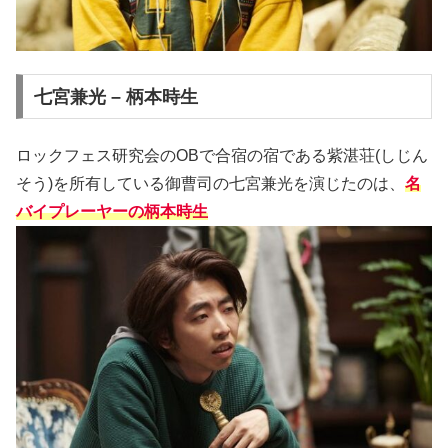
七宮兼光 – 柄本時生
ロックフェス研究会のOBで合宿の宿である紫湛荘(しじん
そう)を所有している御曹司の七宮兼光を演じたのは、
名
バイプレーヤーの柄本時生