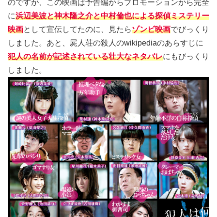
のですが、この映画は予告編からプロモーションから完全
に
浜辺美波と神木隆之介と中村倫也による探偵ミステリー
映画
として宣伝してたのに、見たら
ゾンビ映画
でびっくり
しました。あと、屍人荘の殺人のwikipediaのあらすじに
犯人の名前が記述されている壮大なネタバレ
にもびっくり
しました。