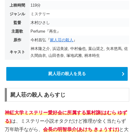
上映時間
119分
ジャンル
ミステリー
監督
木村ひさし
主題歌
Perfume『再生』
原作
今村昌弘『
屍人荘の殺人
』
神木隆之介, 浜辺美波, 中村倫也, 葉山奨之, 矢本悠馬, 佐
キャスト
久間由衣, 山田杏奈, 塚地武雅, 柄本時生
屍人荘の殺人を見る
屍人荘の殺人 あらすじ
神紅大学ミステリー愛好会に所属する葉村譲(はむら ゆず
る)
は、ミステリー小説オタクだけど推理が全く当たらず
万年助手ながら、
会長の明智恭介(あけち きょうすけ)
と大