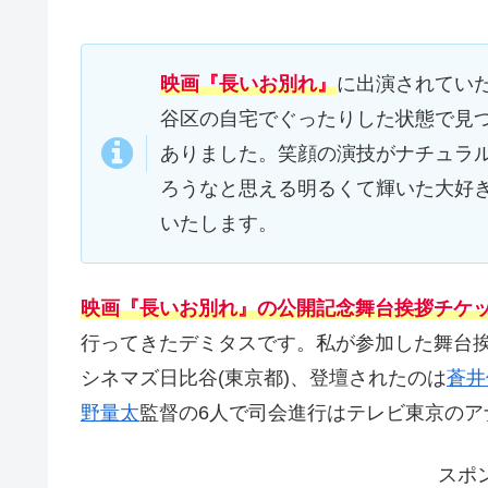
映画『長いお別れ』
に出演されてい
谷区の自宅でぐったりした状態で見
ありました。笑顔の演技がナチュラ
ろうなと思える明るくて輝いた大好
いたします。
映画『長いお別れ』の公開記念舞台挨拶チケ
行ってきたデミタスです。私が参加した舞台挨拶は2
シネマズ日比谷(東京都)、登壇されたのは
蒼井
野量太
監督の6人で司会進行はテレビ東京のア
スポ