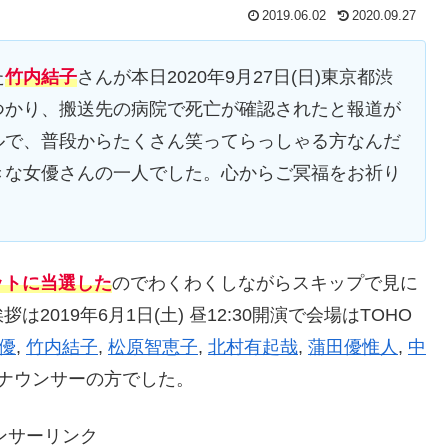
2019.06.02
2020.09.27
た
竹内結子
さんが本日2020年9月27日(日)東京都渋
つかり、搬送先の病院で死亡が確認されたと報道が
ルで、普段からたくさん笑ってらっしゃる方なんだ
きな女優さんの一人でした。心からご冥福をお祈り
ットに当選した
のでわくわくしながらスキップで見に
019年6月1日(土) 昼12:30開演で会場はTOHO
優
,
竹内結子
,
松原智恵子
,
北村有起哉
,
蒲田優惟人
,
中
ナウンサーの方でした。
ンサーリンク