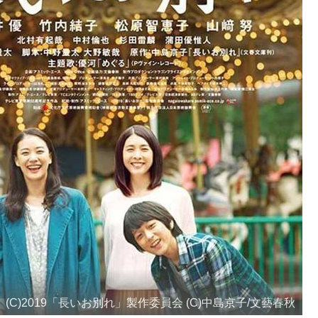
(C)2019「長いお別れ」製作委員会 (C)中島京子/文藝春秋