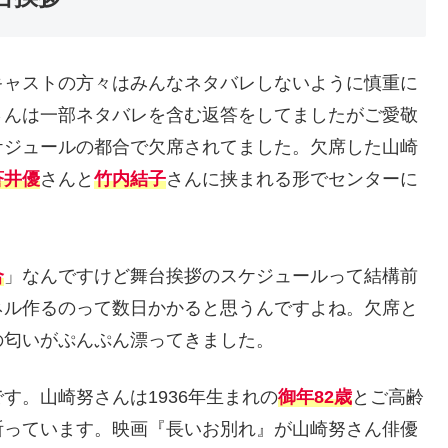
キャストの方々はみんなネタバレしないように慎重に
さんは一部ネタバレを含む返答をしてましたがご愛敬
ケジュールの都合で欠席されてました。欠席した山崎
蒼井優
さんと
竹内結子
さんに挟まれる形でセンターに
合
」なんですけど舞台挨拶のスケジュールって結構前
ネル作るのって数日かかると思うんですよね。欠席と
の匂いがぷんぷん漂ってきました。
です。山崎努さんは1936年生まれの
御年82歳
とご高齢
祈っています。映画『長いお別れ』が山崎努さん俳優