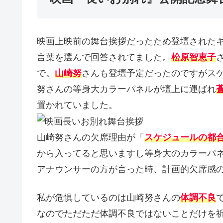
映画上映前の舞台挨拶だったため登壇された
言葉を選んで回答されてました。
松原智恵子
で。
山崎努
さんも登壇予定だったのですがス
努さんの等身大カラーパネルが壇上に運ばれ
置かれていました。
山崎努さんの欠席理由が「
スケジュールの都
から入ってると思いますし等身大のカラーパ
アナウンサーの方が言った時、計画的欠席感
私が危惧しているのは山崎努さんの
体調不良
なのでただただ体調不良ではないことだけを