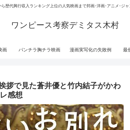
ら歴代興行収入ランキング上位の人気映画まで邦画･洋画･アニメ･ジ
ワンピース考察デミタス木村
映画
パンチラ胸チラ映画
漫画実写化の失敗例
最
挨拶で見た蒼井優と竹内結子がかわ
レ感想