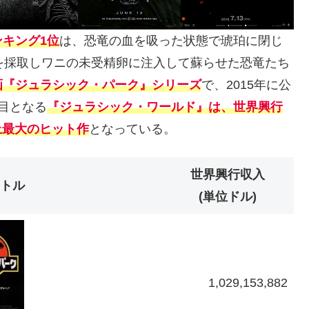
キング1位
は、恐竜の血を吸った状態で琥珀に閉じ
を採取しワニの未受精卵に注入して蘇らせた恐竜たち
画『ジュラシック・パーク』シリーズ
で、2015年に公
目となる
『ジュラシック・ワールド』は、世界興行
上最大のヒット作
となっている。
世界興行収入
トル
(単位ドル)
1,029,153,882