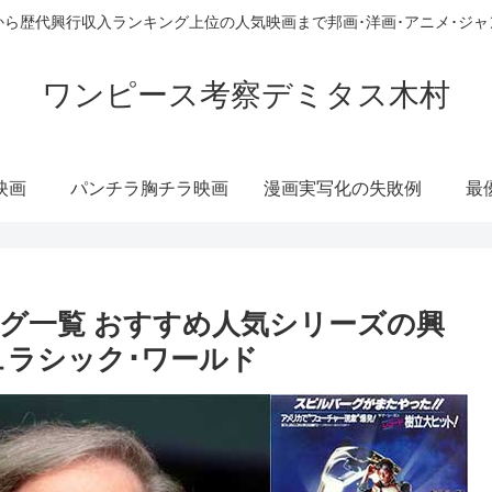
ら歴代興行収入ランキング上位の人気映画まで邦画･洋画･アニメ･ジ
ワンピース考察デミタス木村
映画
パンチラ胸チラ映画
漫画実写化の失敗例
最
グ一覧 おすすめ人気シリーズの興
ュラシック･ワールド